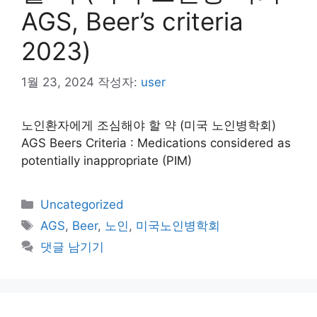
AGS, Beer’s criteria
2023)
1월 23, 2024
작성자:
user
노인환자에게 조심해야 할 약 (미국 노인병학회)
AGS Beers Criteria : Medications considered as
potentially inappropriate (PIM)
카
Uncategorized
테
태
AGS
,
Beer
,
노인
,
미국노인병학회
고
그
댓글 남기기
리