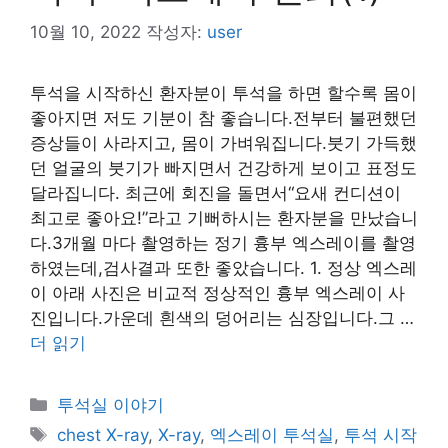
10월 10, 2022
작성자:
user
투석을 시작하신 환자분이 투석을 하면 할수록 몸이
좋아지면 저도 기분이 참 좋습니다.전부터 불편했던
증상들이 사라지고, 몸이 가벼워집니다.붓기 가득했
던 얼굴의 붓기가 빠지면서 건강하게 보이고 표정도
달라집니다. 최근에 회진을 돌면서“요새 컨디션이
최고로 좋아요!”라고 기뻐하시는 환자분을 만났습니
다.3개월 마다 촬영하는 정기 흉부 엑스레이를 촬영
하였는데,검사결과 또한 좋았습니다. 1. 정상 엑스레
이 아래 사진은 비교적 정상적인 흉부 엑스레이 사
진입니다.가운데 흰색의 덩어리는 심장입니다.그 …
더 읽기
카
투석실 이야기
테
태
chest X-ray
,
X-ray
,
엑스레이 투석실
,
투석 시작