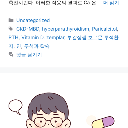
촉진시킨다. 이러한 작용의 결과로 Ca 은 …
더 읽기
카
Uncategorized
테
태
CKD-MBD
,
hyperparathyroidism
,
Paricalcitol
,
고
그
PTH
,
Vitamin D
,
zemplar
,
부갑상샘 호르몬 투석환
리
자
,
인
,
투석과 칼슘
댓글 남기기