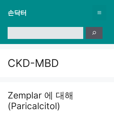
컨
텐
손닥터
메
츠
로
뉴
건
검
너
색
뛰
기
CKD-MBD
Zemplar 에 대해
(Paricalcitol)