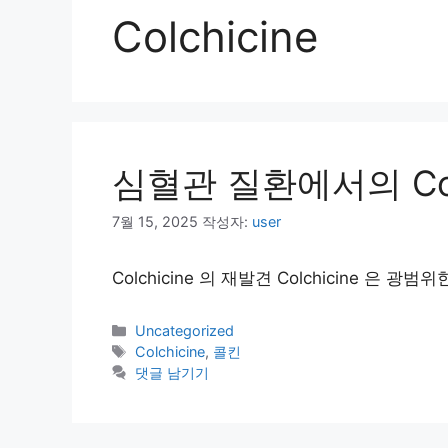
Colchicine
심혈관 질환에서의 Colc
7월 15, 2025
작성자:
user
Colchicine 의 재발견 Colchicine 은 광
카
Uncategorized
테
태
Colchicine
,
콜킨
고
그
댓글 남기기
리