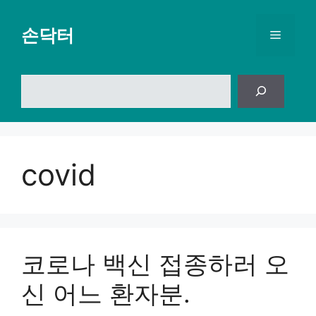
컨
텐
손닥터
메
츠
로
뉴
건
검
너
색
뛰
기
covid
코로나 백신 접종하러 오
신 어느 환자분.