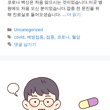
코로나 백신은 처음 맞으시는 것이었습니다.이곳 병
원에도 처음 오신 분이었습니다.접종 전 문진을 위
해 진료실로 들어오셨습니다. …
더 읽기
카
Uncategorized
테
태
covid
,
예방접종
,
접종
,
코로나
,
혈압
고
그
댓글 남기기
리