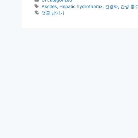
테
태
Ascites
,
Hepatic hydrothorax
,
간경화
,
간성 흉
고
그
댓글 남기기
리