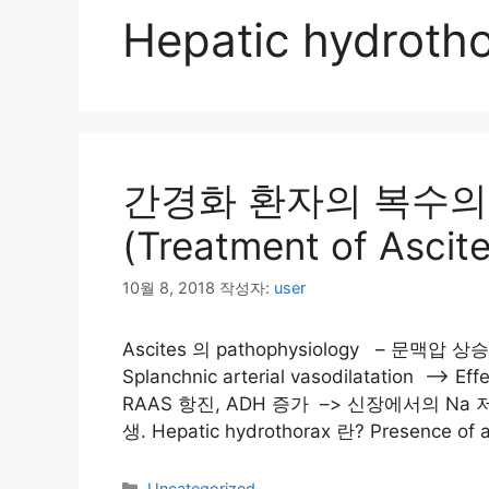
Hepatic hydroth
간경화 환자의 복수의 
(Treatment of Ascit
10월 8, 2018
작성자:
user
Ascites 의 pathophysiology – 문맥압
Splanchnic arterial vasodilatation –> 
RAAS 항진, ADH 증가 –> 신장에서의 Na 저
생. Hepatic hydrothorax 란? Presence of a 
카
Uncategorized