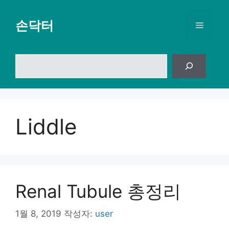
컨
텐
손닥터
메
츠
로
뉴
건
검
너
색
뛰
기
Liddle
Renal Tubule 총정리
1월 8, 2019
작성자:
user