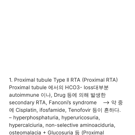
1. Proximal tubule Type II RTA (Proximal RTA)
Proximal tubule 에서의 HCO3- loss대부분
autoimmune 이나, Drug 등에 의해 발생한
secondary RTA, Fanconi’s syndrome –> 약 중
에 Cisplatin, ifosfamide, Tenofovir 등이 흔하다.
– hyperphosphaturia, hyperuricosuria,
hypercalciuria, non-selective aminoaciduria,
osteomalacia + Glucosuria 등 (Proximal