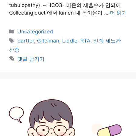
tubulopathy) – HCO3- 이온의 재흡수가 안되어
Collecting duct 에서 lumen 내 음이온이 …
더 읽기
카
Uncategorized
테
태
bartter
,
Gitelman
,
Liddle
,
RTA
,
신장 세뇨관
고
그
산증
리
댓글 남기기