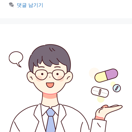
고
그
댓글 남기기
리