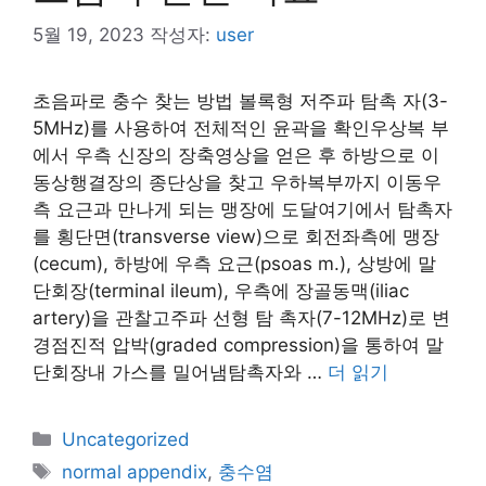
5월 19, 2023
작성자:
user
초음파로 충수 찾는 방법 볼록형 저주파 탐촉 자(3-
5MHz)를 사용하여 전체적인 윤곽을 확인우상복 부
에서 우측 신장의 장축영상을 얻은 후 하방으로 이
동상행결장의 종단상을 찾고 우하복부까지 이동우
측 요근과 만나게 되는 맹장에 도달여기에서 탐촉자
를 횡단면(transverse view)으로 회전좌측에 맹장
(cecum), 하방에 우측 요근(psoas m.), 상방에 말
단회장(terminal ileum), 우측에 장골동맥(iliac
artery)을 관찰고주파 선형 탐 촉자(7-12MHz)로 변
경점진적 압박(graded compression)을 통하여 말
단회장내 가스를 밀어냄탐촉자와 …
더 읽기
카
Uncategorized
테
태
normal appendix
,
충수염