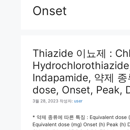
Onset
Thiazide 이뇨제 : Chl
Hydrochlorothiazide
Indapamide, 약제 
dose, Onset, Peak, 
3월 28, 2023
작성자:
user
* 약제 종류에 따른 특징 : Equivalent dose (mg)
Equivalent dose (mg) Onset (h) Peak (h) 