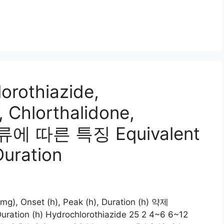
orothiazide,
, Chlorthalidone,
종류에 따른 특징 Equivalent
Duration
, Onset (h), Peak (h), Duration (h) 약제
Duration (h) Hydrochlorothiazide 25 2 4~6 6~12