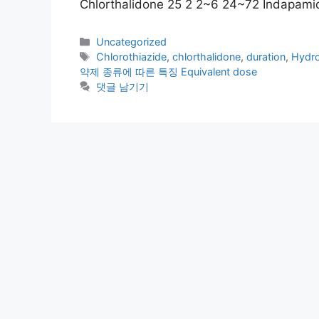
Chlorthalidone 25 2 2~6 24~72 Indapamid
카
Uncategorized
테
태
Chlorothiazide
,
chlorthalidone
,
duration
,
Hydro
고
그
약제 종류에 따른 특징 Equivalent dose
리
댓글 남기기