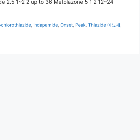
e 2.5 1~2 2 up to 36 Metolazone 5 1 2 12~24
chlorothiazide
,
indapamide
,
Onset
,
Peak
,
Thiazide 이뇨제
,