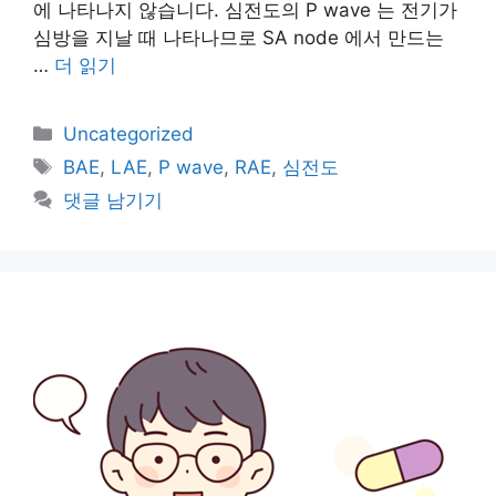
에 나타나지 않습니다. 심전도의 P wave 는 전기가
심방을 지날 때 나타나므로 SA node 에서 만드는
…
더 읽기
카
Uncategorized
테
태
BAE
,
LAE
,
P wave
,
RAE
,
심전도
고
그
댓글 남기기
리