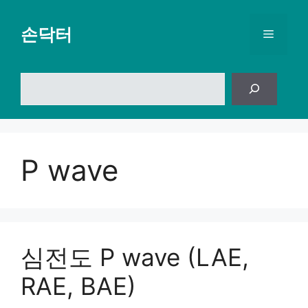
컨
텐
손닥터
메
츠
로
뉴
건
검
너
색
뛰
기
P wave
심전도 P wave (LAE,
RAE, BAE)