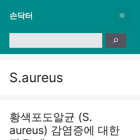
컨
텐
손닥터
메
츠
로
뉴
건
검
너
색
뛰
기
S.aureus
황색포도알균 (S.
aureus) 감염증에 대한