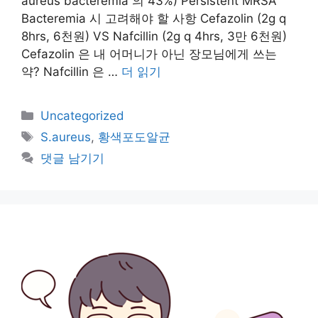
aureus bacteremia 의 43%) Persistent MRSA
Bacteremia 시 고려해야 할 사항 Cefazolin (2g q
8hrs, 6천원) VS Nafcillin (2g q 4hrs, 3만 6천원)
Cefazolin 은 내 어머니가 아닌 장모님에게 쓰는
약? Nafcillin 은 …
더 읽기
카
Uncategorized
테
태
S.aureus
,
황색포도알균
고
그
댓글 남기기
리