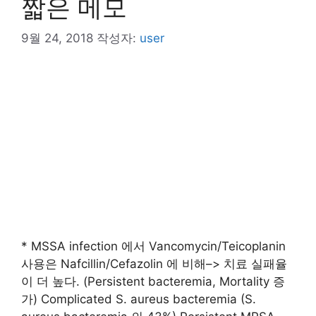
짧은 메모
9월 24, 2018
작성자:
user
* MSSA infection 에서 Vancomycin/Teicoplanin
사용은 Nafcillin/Cefazolin 에 비해–> 치료 실패율
이 더 높다. (Persistent bacteremia, Mortality 증
가) Complicated S. aureus bacteremia (S.