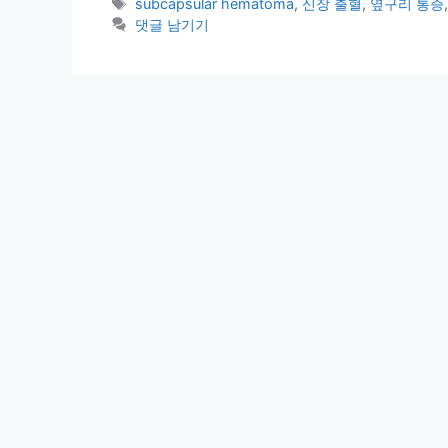
테
태
subcapsular hematoma
,
신장 출혈
,
옆구리 통증
고
그
댓글 남기기
리