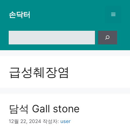
컨
텐
손닥터
메
츠
로
뉴
건
검
너
색
뛰
기
급성췌장염
담석 Gall stone
12월 22, 2024
작성자:
user