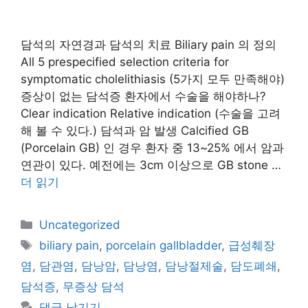
담석의 자연경과 담석의 치료 Biliary pain 의 정의
All 5 prespecified selection criteria for
symptomatic cholelithiasis (5가지 모두 만족해야)
증상이 없는 담석증 환자에서 수술을 해야하나?
Clear indication Relative indication (수술을 고려
해 볼 수 있다.) 담석과 암 발생 Calcified GB
(Porcelain GB) 인 경우 환자 중 13~25% 에서 암과
연관이 있다. 예전에는 3cm 이상으로 GB stone …
더 읽기
카
Uncategorized
테
태
biliary pain
,
porcelain gallbladder
,
급성췌장
고
그
염
,
담관염
,
담낭암
,
담낭염
,
담낭절제술
,
담도폐쇄
,
리
담석증
,
무증상 담석
댓글 남기기