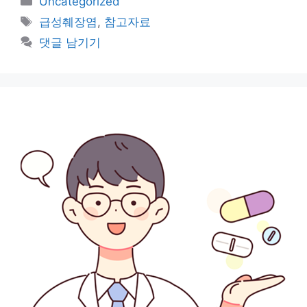
Uncategorized
테
태
급성췌장염
,
참고자료
고
그
댓글 남기기
리