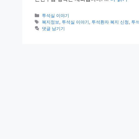
카
투석실 이야기
테
태
복지정보
,
투석실 이야기
,
투석환자 복지 신청
,
투석
고
그
댓글 남기기
리