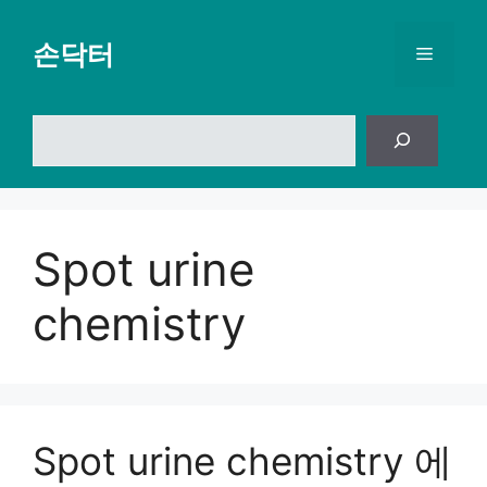
컨
텐
손닥터
메
츠
로
뉴
건
검
너
색
뛰
기
Spot urine
chemistry
Spot urine chemistry 에