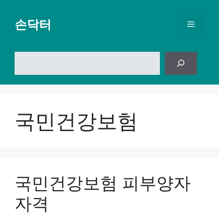
컨
텐
손닥터
메
츠
로
뉴
건
검
너
색
뛰
기
국민건강보험
​국민건강보험 피부양자
자격