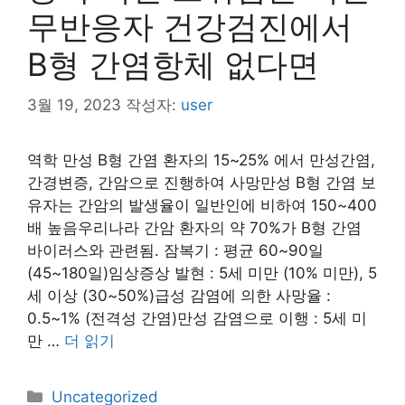
무반응자 건강검진에서
B형 간염항체 없다면
3월 19, 2023
작성자:
user
역학 만성 B형 간염 환자의 15~25% 에서 만성간염,
간경변증, 간암으로 진행하여 사망만성 B형 간염 보
유자는 간암의 발생율이 일반인에 비하여 150~400
배 높음우리나라 간암 환자의 약 70%가 B형 간염
바이러스와 관련됨. 잠복기 : 평균 60~90일
(45~180일)임상증상 발현 : 5세 미만 (10% 미만), 5
세 이상 (30~50%)급성 감염에 의한 사망율 :
0.5~1% (전격성 간염)만성 감염으로 이행 : 5세 미
만 …
더 읽기
카
Uncategorized