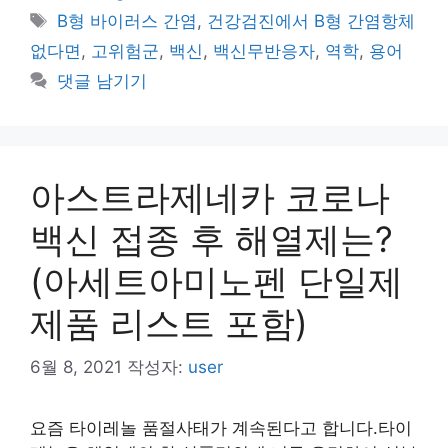
테
태
B형 바이러스 간염
,
건강검진에서 B형 간염항체
고
그
없다면
,
고위험군
,
백신
,
백신무반응자
,
역학
,
용어
리
댓글 남기기
아스트라제네카 코로나
백신 접종 후 해열제는?
(아세트아미노펜 단일제
제품 리스트 포함)
6월 8, 2021
작성자:
user
요즘 타이레놀 품절사태가 계속된다고 합니다.타이