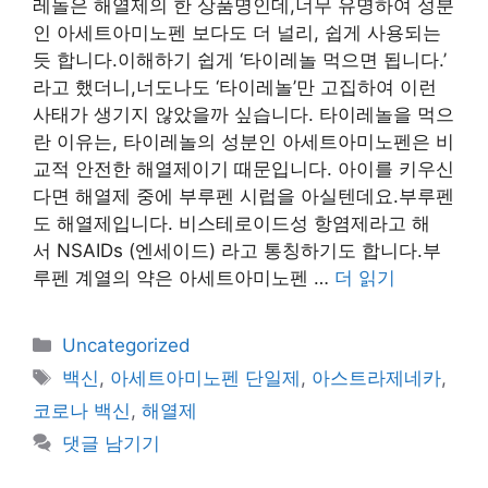
레놀은 해열제의 한 상품명인데,너무 유명하여 성분
인 아세트아미노펜 보다도 더 널리, 쉽게 사용되는
듯 합니다.이해하기 쉽게 ‘타이레놀 먹으면 됩니다.’
라고 했더니,너도나도 ‘타이레놀’만 고집하여 이런
사태가 생기지 않았을까 싶습니다. 타이레놀을 먹으
란 이유는, 타이레놀의 성분인 아세트아미노펜은 비
교적 안전한 해열제이기 때문입니다. 아이를 키우신
다면 해열제 중에 부루펜 시럽을 아실텐데요.부루펜
도 해열제입니다. 비스테로이드성 항염제라고 해
서 NSAIDs (엔세이드) 라고 통칭하기도 합니다.부
루펜 계열의 약은 아세트아미노펜 …
더 읽기
카
Uncategorized
테
태
백신
,
아세트아미노펜 단일제
,
아스트라제네카
,
고
그
코로나 백신
,
해열제
리
댓글 남기기