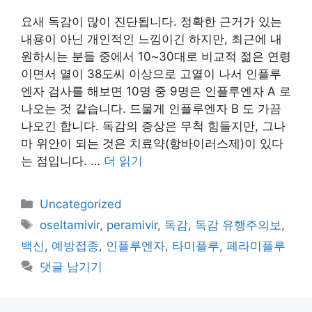
요새 독감이 많이 진단됩니다. 정확한 근거가 있는
내용이 아닌 개인적인 느낌이긴 하지만, 최근에 내
원하시는 분들 중에서 10~30대로 비교적 젊은 연령
이면서 열이 38도씨 이상으로 고열이 나서 인플루
엔자 검사를 해보면 10명 중 9명은 인플루엔자 A 로
나오는 것 같습니다. 드물게 인플루엔자 B 도 가끔
나오긴 합니다. 독감의 증상은 무척 힘들지만, 그나
마 위안이 되는 것은 치료약(항바이러스제)이 있다
는 점입니다. …
더 읽기
카
Uncategorized
테
태
oseltamivir
,
peramivir
,
독감
,
독감 유행주의보
,
고
그
백신
,
예방접종
,
인플루엔자
,
타미플루
,
페라미플루
리
댓글 남기기