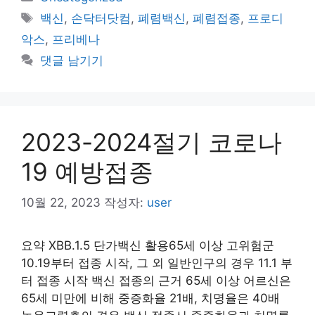
테
태
백신
,
손닥터닷컴
,
폐렴백신
,
폐렴접종
,
프로디
고
그
악스
,
프리베나
리
댓글 남기기
2023-2024절기 코로나
19 예방접종
10월 22, 2023
작성자:
user
요약 XBB.1.5 단가백신 활용65세 이상 고위험군
10.19부터 접종 시작, 그 외 일반인구의 경우 11.1 부
터 접종 시작 백신 접종의 근거 65세 이상 어르신은
65세 미만에 비해 중증화율 21배, 치명율은 40배