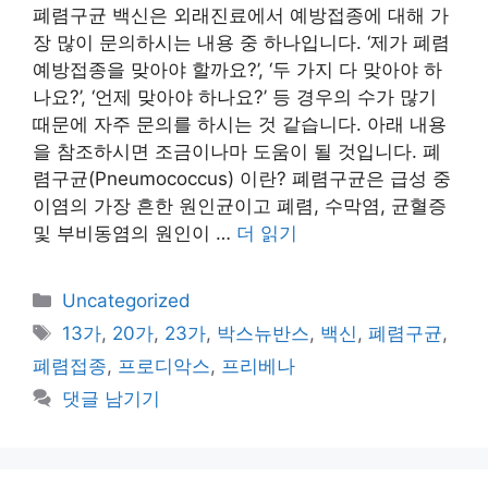
폐렴구균 백신은 외래진료에서 예방접종에 대해 가
장 많이 문의하시는 내용 중 하나입니다. ‘제가 폐렴
예방접종을 맞아야 할까요?’, ‘두 가지 다 맞아야 하
나요?’, ‘언제 맞아야 하나요?’ 등 경우의 수가 많기
때문에 자주 문의를 하시는 것 같습니다. 아래 내용
을 참조하시면 조금이나마 도움이 될 것입니다. 폐
렴구균(Pneumococcus) 이란? 폐렴구균은 급성 중
이염의 가장 흔한 원인균이고 폐렴, 수막염, 균혈증
및 부비동염의 원인이 …
더 읽기
카
Uncategorized
테
태
13가
,
20가
,
23가
,
박스뉴반스
,
백신
,
폐렴구균
,
고
그
폐렴접종
,
프로디악스
,
프리베나
리
댓글 남기기