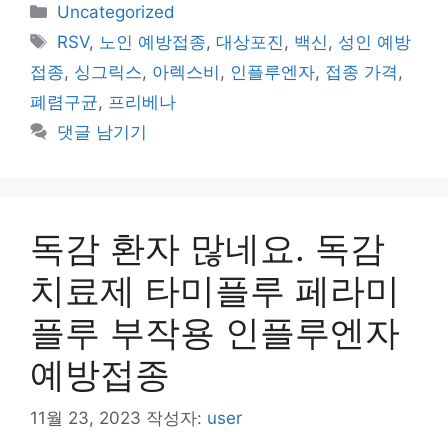
카
Uncategorized
테
태
RSV
,
노인 예방접종
,
대상포진
,
백신
,
성인 예방
고
그
접종
,
싱그릭스
,
아렉스비
,
인플루엔자
,
접종 가격
,
리
폐렴구균
,
프리베나
댓글 남기기
독감 환자 많네요. 독감
치료제 타미플루 페라미
플루 부작용 인플루엔자
예방접종
11월 23, 2023
작성자:
user