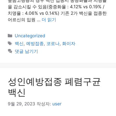
높음고령층의 경우 백신 접종시 중증화율과 치명률
을 감소시킬 수 있음(중증화율 : 4.12% vs 0.19% /
치명율 : 4.06% vs 0.14%) 기존 2가 백신을 접종한
어르신의 입원 …
더 읽기
카
Uncategorized
테
태
백신
,
예방접종
,
코로나
,
화이자
고
그
댓글 남기기
리
성인예방접종 폐렴구균
백신
9월 29, 2023
작성자:
user