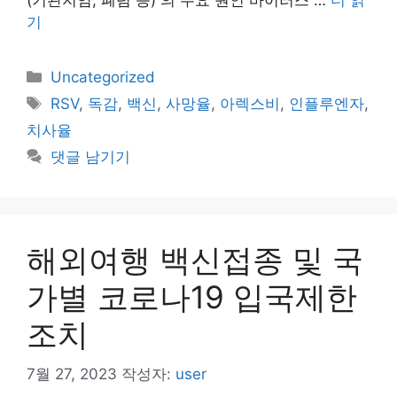
(기관지염, 폐렴 등) 의 주요 원인 바이러스 …
더 읽
기
카
Uncategorized
테
태
RSV
,
독감
,
백신
,
사망율
,
아렉스비
,
인플루엔자
,
고
그
치사율
리
댓글 남기기
해외여행 백신접종 및 국
가별 코로나19 입국제한
조치
7월 27, 2023
작성자:
user