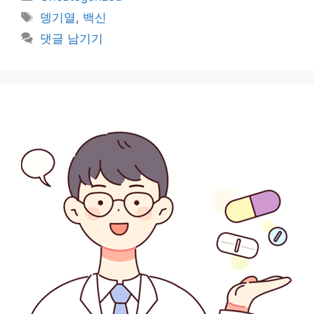
테
태
뎅기열
,
백신
고
그
댓글 남기기
리