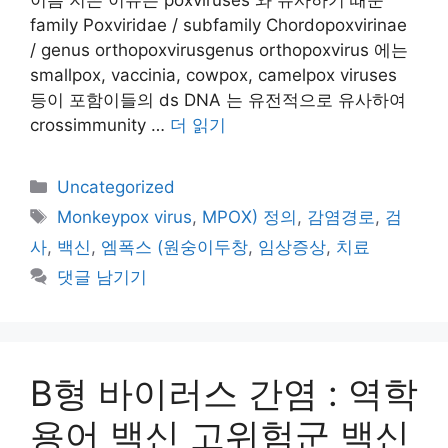
이름 지은 이유는 poxviruses 와 유사하기 때문
family Poxviridae / subfamily Chordopoxvirinae
/ genus orthopoxvirusgenus orthopoxvirus 에는
smallpox, vaccinia, cowpox, camelpox viruses
등이 포함이들의 ds DNA 는 유전적으로 유사하여
crossimmunity …
더 읽기
카
Uncategorized
테
태
Monkeypox virus
,
MPOX) 정의
,
감염경로
,
검
고
그
사
,
백신
,
엠폭스 (원숭이두창
,
임상증상
,
치료
리
댓글 남기기
B형 바이러스 간염 : 역학
용어 백신 고위험군 백신