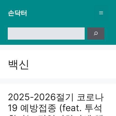
컨
텐
손닥터
메
츠
로
뉴
건
검
너
색
뛰
기
백신
2025-2026절기 코로나
19 예방접종 (feat. 투석