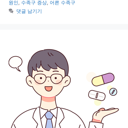
그
원인
,
수족구 증상
,
어른 수족구
리
댓글 남기기