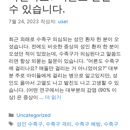
수 있습니다.
7월 24, 2023
작성자:
user
최근 외래로 수족구 의심되는 성인 환자 한 분이 오
셨습니다. 전에도 비슷한 증상의 성인 환자 한 분이
오셨던 적이 있었는데, 수족구가 의심된다고 말씀드
리면 항상 되묻는 질문이 있습니다. “어른도 수족구
에 걸리나요? 애들만 걸리는 거 아니었어요?” 대부
분 주로 아이들에게 걸리는 병으로 알고있지만, 성
인도 옮아서 고열도 나고 발진도 나고 고생할 수 있
습니다. (어떤 연구에서는 대부분의 감염 (90% 이
상) 은 증상이 …
더 읽기
카
Uncategorized
테
태
성인 수족구
,
수족구 격리
,
수족구 예방
,
수족구
고