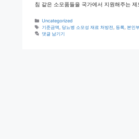
침 같은 소모품들을 국가에서 지원해주는 제
카
Uncategorized
테
태
기준금액
,
당뇨병 소모성 재료 처방전
,
등록
,
본인
고
그
댓글 남기기
리