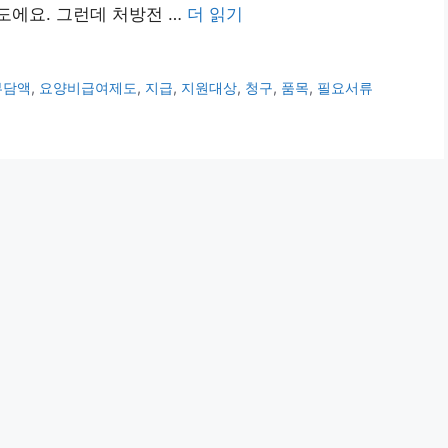
도에요. 그런데 처방전 …
더 읽기
부담액
,
요양비급여제도
,
지급
,
지원대상
,
청구
,
품목
,
필요서류