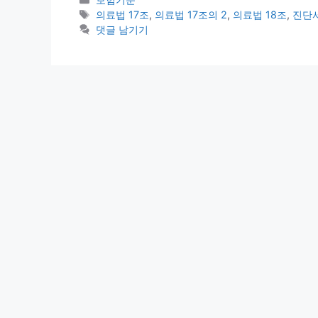
테
태
의료법 17조
,
의료법 17조의 2
,
의료법 18조
,
진단
고
그
댓글 남기기
리