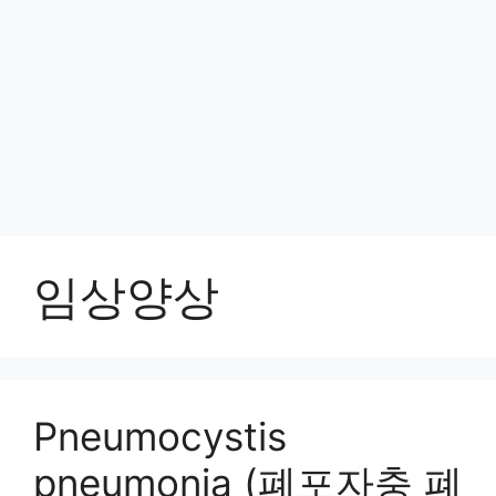
임상양상
Pneumocystis
pneumonia (폐포자충 폐