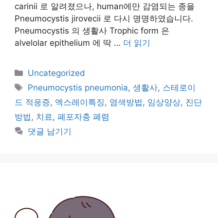
carinii 로 알려졌으나, human에만 감염되는 종을
Pneumocystis jirovecii 로 다시 명명하였습니다.
Pneumocystis 의 생활사 Trophic form 은
alvelolar epithelium 에 딱 …
더 읽기
카
Uncategorized
테
태
Pneumocystis pneumonia
,
생활사
,
스테로이
고
그
드 적응증
,
엑스레이특징
,
염색방법
,
임상양상
,
진단
리
방법
,
치료
,
폐포자충 폐렴
댓글 남기기