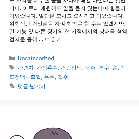
도 자리를 비우면 술을 사다가 매일 마신다는 것입
니다. 아무리 애원해도 말을 듣지 않는다며 힘들어
하였습니다. 일단은 모시고 오시라고 하였습니다.
위협적인 거짓말을 하여 협박을 할 수는 없겠지만,
간 기능 및 다른 장기의 현 시점에서의 상태를 혈액
검사를 통해 …
더 읽기
카
Uncategorized
테
태
간경화
,
간성혼수
,
건강상담
,
금주
,
복수
,
술
,
식
고
그
도정맥류출혈
,
음주
,
절주
리
댓글 남기기