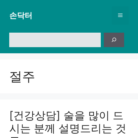
컨
텐
손닥터
메
츠
로
뉴
건
검
너
색
뛰
기
절주
[건강상담] 술을 많이 드
시는 분께 설명드리는 것