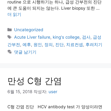
routine 으로 시행하기는 하나, 급성 간부전의 진단
에 큰 도움이 되지는 않는다. Liver biopsy 또한 …
더 읽기
카
Uncategorized
테
태
Acute Liver failure
,
king's college
,
검사
,
급성
고
그
간부전
,
예후
,
원인
,
정의
,
진단
,
치료컨셉
,
후려치기
리
댓글 남기기
만성 C형 간염
6월 15, 2018
작성자:
user
C형 간염 진단 HCV antibody test 가 양성이라면