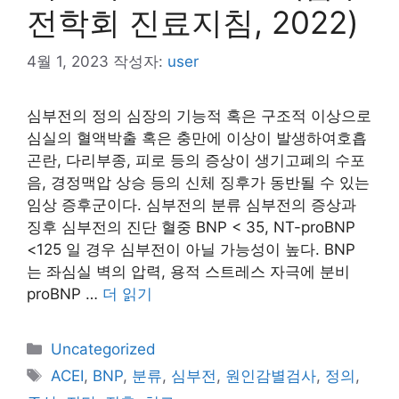
전학회 진료지침, 2022)
4월 1, 2023
작성자:
user
심부전의 정의 심장의 기능적 혹은 구조적 이상으로
심실의 혈액박출 혹은 충만에 이상이 발생하여호흡
곤란, 다리부종, 피로 등의 증상이 생기고폐의 수포
음, 경정맥압 상승 등의 신체 징후가 동반될 수 있는
임상 증후군이다. 심부전의 분류 심부전의 증상과
징후 심부전의 진단 혈중 BNP < 35, NT-proBNP
<125 일 경우 심부전이 아닐 가능성이 높다. BNP
는 좌심실 벽의 압력, 용적 스트레스 자극에 분비
proBNP …
더 읽기
카
Uncategorized
테
태
ACEI
,
BNP
,
분류
,
심부전
,
원인감별검사
,
정의
,
고
그