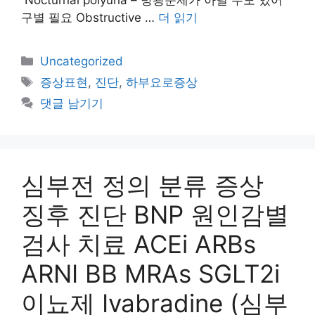
구별 필요 Obstructive …
더 읽기
카
Uncategorized
테
태
증상표현
,
진단
,
하부요로증상
고
그
댓글 남기기
리
심부전 정의 분류 증상
징후 진단 BNP 원인감별
검사 치료 ACEi ARBs
ARNI BB MRAs SGLT2i
이뇨제 Ivabradine (심부