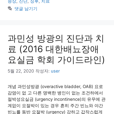
증상
,
진단
,
징후
,
치료
리
댓글 남기기
과민성 방광의 진단과 치
료 (2016 대한배뇨장애
요실금 학회 가이드라인)
5월 22, 2020
작성자:
user
개념 과민성방광 (overactive bladder, OAB) 요로
감염이 없 고 다른 명백한 병인이 없는 조건하에서
절박성요실금 (urgency incontinence)의 유무에 관
계없이 요절박이 있는 경우 흔히 주간 빈뇨와 야간
빈뇨를 동반 요절박 (urgency) 강하고 갑작스럽게