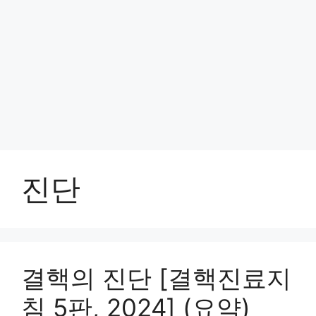
진단
결핵의 진단 [결핵진료지
침 5판, 2024] (요약)