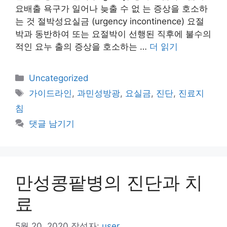
요배출 욕구가 일어나 늦출 수 없 는 증상을 호소하
는 것 절박성요실금 (urgency incontinence) 요절
박과 동반하여 또는 요절박이 선행된 직후에 불수의
적인 요누 출의 증상을 호소하는 …
더 읽기
카
Uncategorized
테
태
가이드라인
,
과민성방광
,
요실금
,
진단
,
진료지
고
그
침
리
댓글 남기기
만성콩팥병의 진단과 치
료
5월 20, 2020
작성자:
user