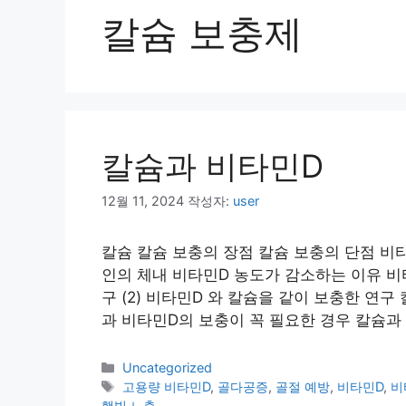
칼슘 보충제
칼슘과 비타민D
12월 11, 2024
작성자:
user
칼슘 칼슘 보충의 장점 칼슘 보충의 단점 비
인의 체내 비타민D 농도가 감소하는 이유 비타
구 (2) 비타민D 와 칼슘을 같이 보충한 연
과 비타민D의 보충이 꼭 필요한 경우 칼슘과
카
Uncategorized
테
태
고용량 비타민D
,
골다공증
,
골절 예방
,
비타민D
,
비
고
그
햇빛 노출