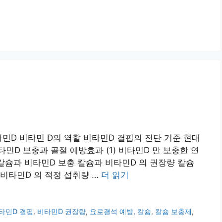
타민D 비타민 D의 역할 비타민D 결핍의 진단 기준 현대
민D 보충과 골절 예방효과 (1) 비타민D 만 보충한 연
구 칼슘과 비타민D 보충 칼슘과 비타민D 의 권장량 칼슘
 비타민D 의 적정 섭취량 …
더 읽기
타민D 결핍
,
비타민D 권장량
,
요로결석 예방
,
칼슘
,
칼슘 보충제
,