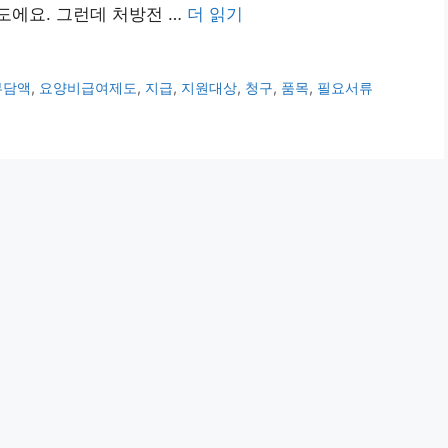
도에요. 그런데 처방전 …
더 읽기
부담액
,
요양비급여제도
,
지급
,
지원대상
,
청구
,
품목
,
필요서류