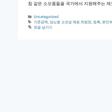
침 같은 소모품들을 국가에서 지원해주는 제
카
Uncategorized
테
태
기준금액
,
당뇨병 소모성 재료 처방전
,
등록
,
본인
고
그
댓글 남기기
리