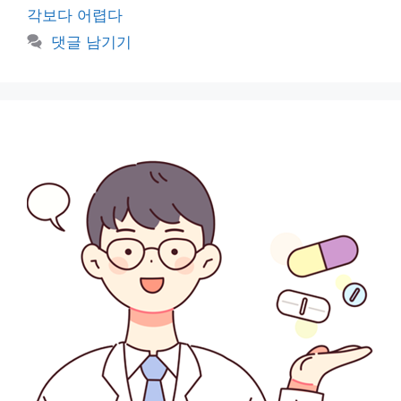
고
그
각보다 어렵다
리
댓글 남기기