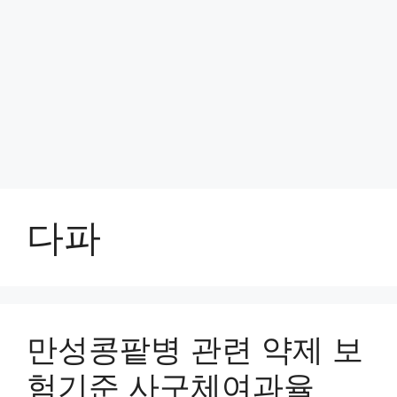
다파
만성콩팥병 관련 약제 보
험기준 사구체여과율