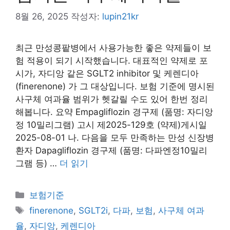
8월 26, 2025
작성자:
lupin21kr
최근 만성콩팥병에서 사용가능한 좋은 약제들이 보
험 적용이 되기 시작했습니다. 대표적인 약제로 포
시가, 자디앙 같은 SGLT2 inhibitor 및 케렌디아
(finerenone) 가 그 대상입니다. 보험 기준에 명시된
사구체 여과율 범위가 헷갈릴 수도 있어 한번 정리
해봅니다. 요약 Empagliflozin 경구제 (품명: 자디앙
정 10밀리그램) 고시 제2025-129호 (약제)게시일
2025-08-01 나. 다음을 모두 만족하는 만성 신장병
환자 Dapagliflozin 경구제 (품명: 다파엔정10밀리
그램 등) …
더 읽기
카
보험기준
테
태
finerenone
,
SGLT2i
,
다파
,
보험
,
사구체 여과
고
그
율
,
자디앙
,
케렌디아