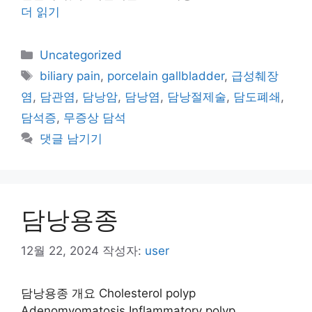
더 읽기
카
Uncategorized
테
태
biliary pain
,
porcelain gallbladder
,
급성췌장
고
그
염
,
담관염
,
담낭암
,
담낭염
,
담낭절제술
,
담도폐쇄
,
리
담석증
,
무증상 담석
댓글 남기기
담낭용종
12월 22, 2024
작성자:
user
담낭용종 개요 Cholesterol polyp
Adenomyomatosis Inflammatory polyp