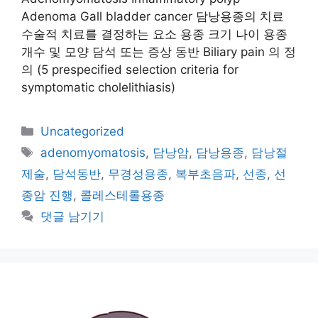
Adenoma Gall bladder cancer 담낭용종의 치료
수술적 치료를 결정하는 요소 용종 크기 나이 용종
개수 및 모양 담석 또는 증상 동반 Biliary pain 의 정
의 (5 prespecified selection criteria for
symptomatic cholelithiasis)
카
Uncategorized
테
태
adenomyomatosis
,
담낭암
,
담낭용종
,
담낭절
고
그
제술
,
담석동반
,
무경성용종
,
복부초음파
,
선종
,
선
리
종암 진행
,
콜레스테롤용종
댓글 남기기