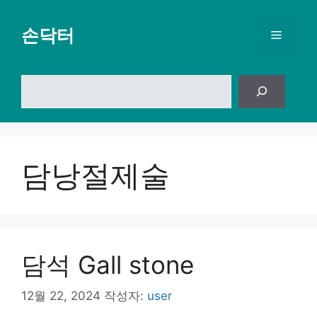
컨
텐
손닥터
메
츠
로
뉴
건
검
너
색
뛰
기
담낭절제술
담석 Gall stone
12월 22, 2024
작성자:
user