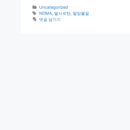
카
Uncategorized
테
태
NDMA
,
발사르탄
,
발암물질
고
그
댓글 남기기
리