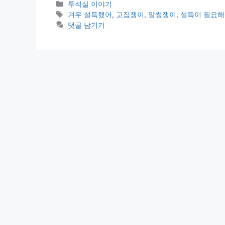
카
투석실 이야기
테
태
겨우 설득했어
,
고집쟁이
,
말썽쟁이
,
설득이 필요해
고
그
댓글 남기기
리