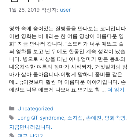
1월 26, 2019
작성자:
user
영화 속에 숨어있는 질병들을 만나보는 코너입니다.
이번 영화는 비내리는 한 여름 영상이 아름다운 영
화” 지금 만나러 갑니다. “스토리가 너무 예쁘고 슬
퍼 영화를 보고 난 뒤에도 한동안 계속 생각이 났습
니다. 병으로 세상을 떠난 아내.엄마가 만든 동화의
내용처럼한 여름의 장마가 시작되자, 거짓말처럼 엄
마가 살아 돌아옵니다.이렇게 말하니 좀비물 같은
데… ;;이것보다 훨씬 더 아름다운 이야기입니다. 손
예진도 너무 예쁘게 나오네요.연기도 참 …
더 읽기
카
Uncategorized
테
태
Long QT syndrome
,
소지섭
,
손예진
,
영화속병
,
고
그
지금만나러갑니다.
리
댓글 남기기