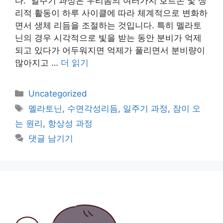
다. 일주기 과정은 우리몸의 여러가지 호르몬 및 생
리적 활동이 하루 사이클에 따라 체계적으로 변화하
면서 생체 리듬을 조절하는 것입니다. 특히 멜라토
닌의 경우 시각적으로 빛을 받는 동안 분비가 억제
되고 있다가 어두워지면 억제가 풀리면서 분비량이
많아지고 …
더 읽기
카
Uncategorized
테
태
멜라토닌
,
수면각성리듬
,
일주기 과정
,
잠이 오
고
그
는 원리
,
항상성 과정
리
댓글 남기기