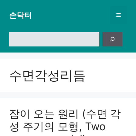
컨
텐
손닥터
메
츠
로
뉴
건
검
너
색
뛰
기
수면각성리듬
잠이 오는 원리 (수면 각
성 주기의 모형, Two