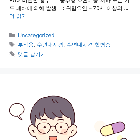
90% 미만인 경우 : 중추성 호흡기능 저하 또는 기
도 폐쇄에 의해 발생 : 위험요인 – 70세 이상의 …
더 읽기
카
Uncategorized
테
태
부작용
,
수면내시경
,
수면내시경 합병증
고
그
댓글 남기기
리