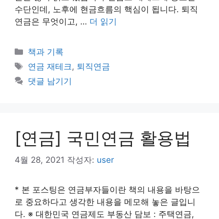
수단인데, 노후에 현금흐름의 핵심이 됩니다. 퇴직
연금은 무엇이고, …
더 읽기
카
책과 기록
테
태
연금 재테크
,
퇴직연금
고
그
댓글 남기기
리
[연금] 국민연금 활용법
4월 28, 2021
작성자:
user
* 본 포스팅은 연금부자들이란 책의 내용을 바탕으
로 중요하다고 생각한 내용을 메모해 놓은 글입니
다. ※ 대한민국 연금제도 부동산 담보 : 주택연금,