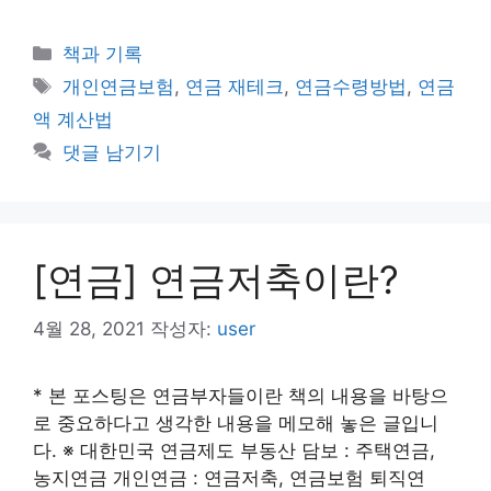
카
책과 기록
테
태
개인연금보험
,
연금 재테크
,
연금수령방법
,
연금
고
그
액 계산법
리
댓글 남기기
[연금] 연금저축이란?
4월 28, 2021
작성자:
user
* 본 포스팅은 연금부자들이란 책의 내용을 바탕으
로 중요하다고 생각한 내용을 메모해 놓은 글입니
다. ※ 대한민국 연금제도 부동산 담보 : 주택연금,
농지연금 개인연금 : 연금저축, 연금보험 퇴직연