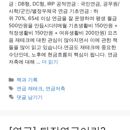
금 : DB형, DC형, IRP 공적연금 : 국민연금, 공무원/
사학/군인/별정우체국 연금 기초연금 : 하
위 70%, 65세 이상 연금을 잘 운영하여 평생 월급
500만원을 만듭시다!(매월 기초생활비 150만원 +
적정생활비 150만원 + 여유생활비 200만원) 요즈
음 재테크에 대한 관심이 많아지면서 이에 관한 책
들을 많이 읽고 있습니다.연금도 재테크에 중요한
수단인데, 노후에 현금흐름의 핵심이 됩니다. 연금
저축에 대해 …
더 읽기
카
책과 기록
테
태
연금 재테크
,
연금저축
고
그
댓글 남기기
리