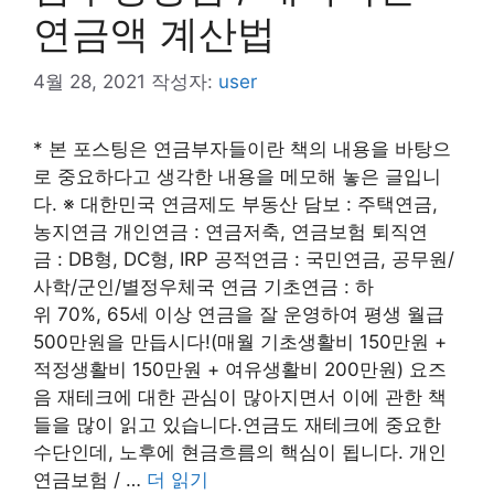
연금액 계산법
4월 28, 2021
작성자:
user
* 본 포스팅은 연금부자들이란 책의 내용을 바탕으
로 중요하다고 생각한 내용을 메모해 놓은 글입니
다. ※ 대한민국 연금제도 부동산 담보 : 주택연금,
농지연금 개인연금 : 연금저축, 연금보험 퇴직연
금 : DB형, DC형, IRP 공적연금 : 국민연금, 공무원/
사학/군인/별정우체국 연금 기초연금 : 하
위 70%, 65세 이상 연금을 잘 운영하여 평생 월급
500만원을 만듭시다!(매월 기초생활비 150만원 +
적정생활비 150만원 + 여유생활비 200만원) 요즈
음 재테크에 대한 관심이 많아지면서 이에 관한 책
들을 많이 읽고 있습니다.연금도 재테크에 중요한
수단인데, 노후에 현금흐름의 핵심이 됩니다. 개인
연금보험 / …
더 읽기