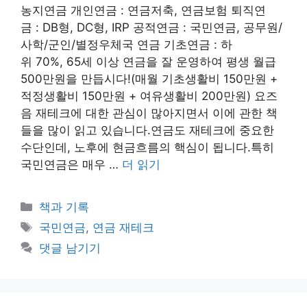
농지연금 개인연금 : 연금저축, 연금보험 퇴직연
금 : DB형, DC형, IRP 공적연금 : 국민연금, 공무원/
사학/군인/별정우체국 연금 기초연금 : 하
위 70%, 65세 이상 연금을 잘 운영하여 평생 월급
500만원을 만듭시다!(매월 기초생활비 150만원 +
적정생활비 150만원 + 여유생활비 200만원) 요즈
음 재테크에 대한 관심이 많아지면서 이에 관한 책
들을 많이 읽고 있습니다.연금도 재테크에 중요한
수단인데, 노후에 현금흐름의 핵심이 됩니다.특히
국민연금은 매우 …
더 읽기
카
책과 기록
테
태
국민연금
,
연금 재테크
고
그
댓글 남기기
리