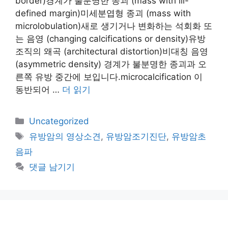
border)경계가 불분명한 종괴 (mass with ill-
defined margin)미세분엽형 종괴 (mass with
microlobulation)새로 생기거나 변화하는 석회화 또
는 음영 (changing calcifications or density)유방
조직의 왜곡 (architectural distortion)비대칭 음영
(asymmetric density) 경계가 불분명한 종괴과 오
른쪽 유방 중간에 보입니다.microcalcification 이
동반되어 …
더 읽기
카
Uncategorized
테
태
유방암의 영상소견
,
유방암조기진단
,
유방암초
고
그
음파
리
댓글 남기기