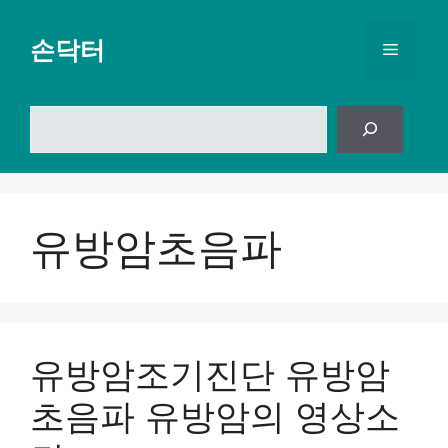
컨
텐
손닥터
메
츠
로
뉴
건
검
너
색
뛰
기
유방암초음파
유방암조기진단 유방암
초음파 유방암의 영상소