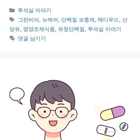
카
투석실 이야기
테
태
그린비아
,
뉴케어
,
단백질 보충제
,
메디푸드
,
산
고
그
양유
,
영양조제식품
,
유청단백질
,
투석실 이야기
리
댓글 남기기