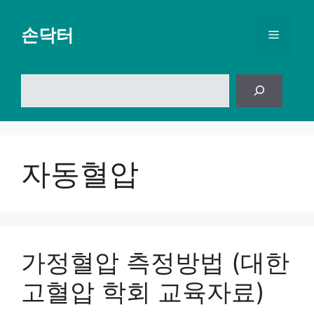
컨
텐
손닥터
메
츠
로
뉴
건
검
너
색
뛰
기
자동혈압
가정혈압 측정방법 (대한
고혈압 학회 교육자료)