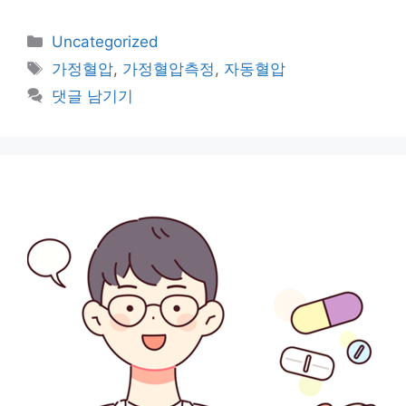
카
Uncategorized
테
태
가정혈압
,
가정혈압측정
,
자동혈압
고
그
댓글 남기기
리