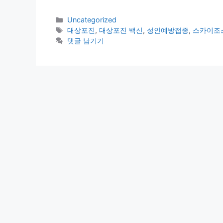
카
Uncategorized
테
태
대상포진
,
대상포진 백신
,
성인예방접종
,
스카이조
고
그
댓글 남기기
리