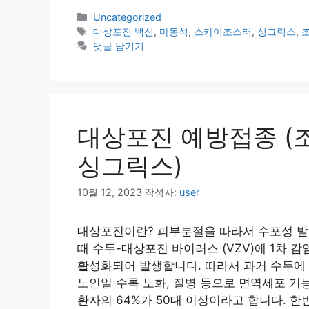
카
Uncategorized
테
태
대상포진 백신
,
마동석
,
스카이조스터
,
싱그릭스
,
고
그
댓글 남기기
리
대상포진 예방접종 
싱그릭스)
10월 12, 2023
작성자:
user
대상포진이란? 피부분절을 따라서 수포성 발
때 수두-대상포진 바이러스 (VZV)에 1차 
활성화되어 발생합니다. 따라서 과거 수두에 
노인일 수록 노화, 질병 등으로 면역세포 기
환자의 64%가 50대 이상이라고 합니다. 한