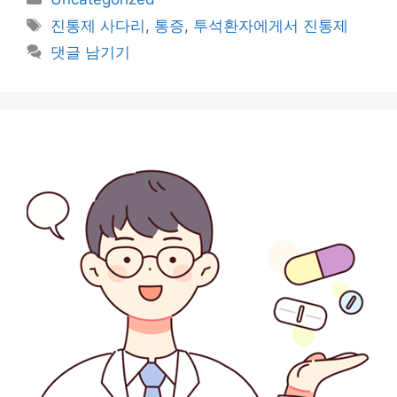
테
태
진통제 사다리
,
통증
,
투석환자에게서 진통제
고
그
댓글 남기기
리