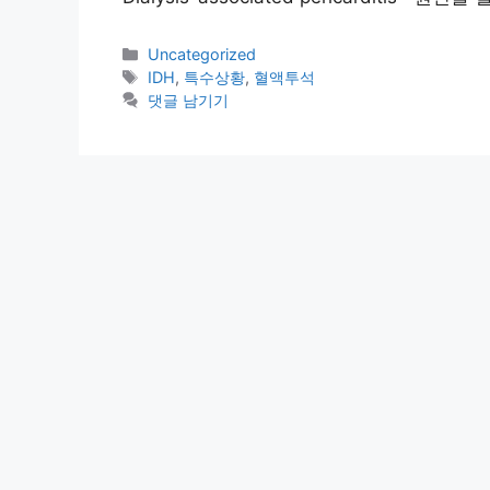
카
Uncategorized
테
태
IDH
,
특수상황
,
혈액투석
고
그
댓글 남기기
리