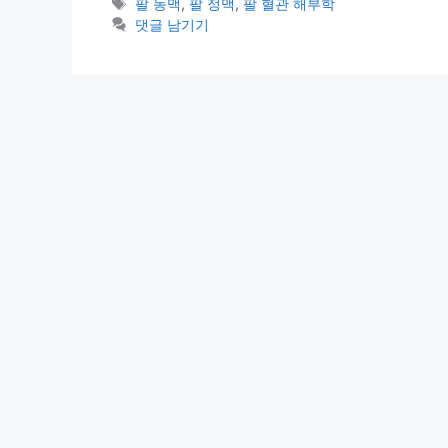
테
태
팔 동맥
,
팔 정맥
,
팔 혈관 해부학
고
그
댓글 남기기
리