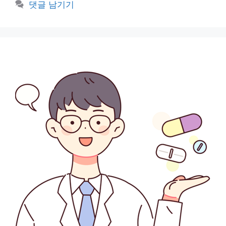
그
댓글 남기기
리