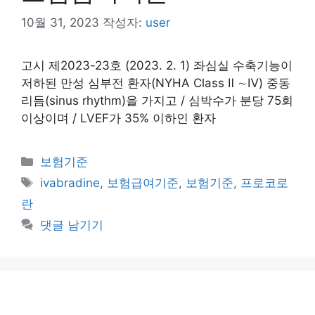
10월 31, 2023
작성자:
user
고시 제2023-23호 (2023. 2. 1) 좌심실 수축기능이
저하된 만성 심부전 환자(NYHA Class Ⅱ ∼Ⅳ) 중동
리듬(sinus rhythm)을 가지고 / 심박수가 분당 75회
이상이며 / LVEF가 35% 이하인 환자
카
보험기준
테
태
ivabradine
,
보험급여기준
,
보험기준
,
프로코로
고
그
란
리
댓글 남기기