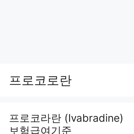
프로코로란
프로코라란 (Ivabradine)
보험급여기준