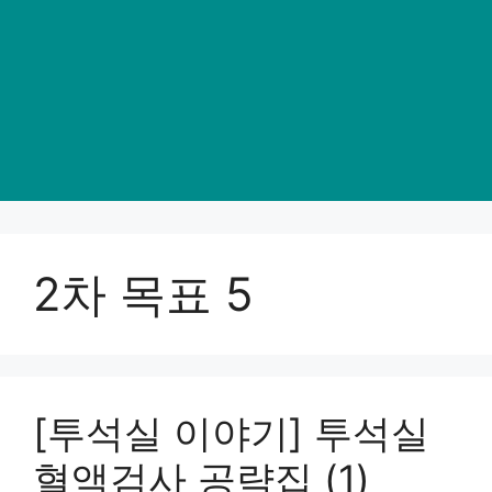
2차 목표 5
[투석실 이야기] 투석실
혈액검사 공략집 (1)