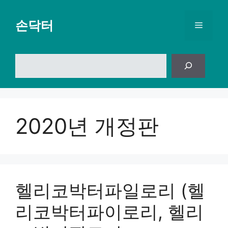
컨
텐
손닥터
메
츠
로
뉴
건
검
너
색
뛰
기
2020년 개정판
헬리코박터파일로리 (헬
리코박터파이로리, 헬리