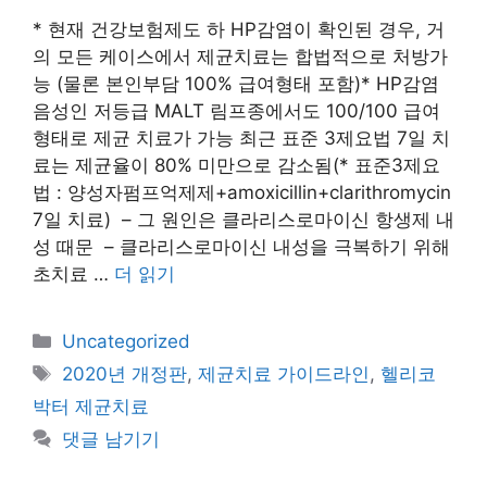
* 현재 건강보험제도 하 HP감염이 확인된 경우, 거
의 모든 케이스에서 제균치료는 합법적으로 처방가
능 (물론 본인부담 100% 급여형태 포함)* HP감염
음성인 저등급 MALT 림프종에서도 100/100 급여
형태로 제균 치료가 가능 최근 표준 3제요법 7일 치
료는 제균율이 80% 미만으로 감소됨(* 표준3제요
법 : 양성자펌프억제제+amoxicillin+clarithromycin
7일 치료) – 그 원인은 클라리스로마이신 항생제 내
성 때문 – 클라리스로마이신 내성을 극복하기 위해
초치료 …
더 읽기
카
Uncategorized
테
태
2020년 개정판
,
제균치료 가이드라인
,
헬리코
고
그
박터 제균치료
리
댓글 남기기