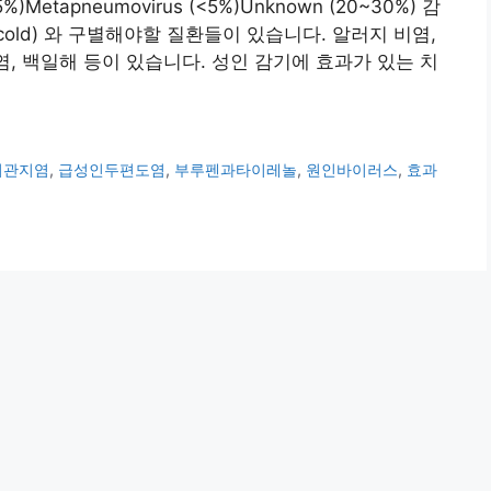
(<5%)Metapneumovirus (<5%)Unknown (20~30%) 감
cold) 와 구별해야할 질환들이 있습니다. 알러지 비염,
염, 백일해 등이 있습니다. 성인 감기에 효과가 있는 치
기관지염
,
급성인두편도염
,
부루펜과타이레놀
,
원인바이러스
,
효과