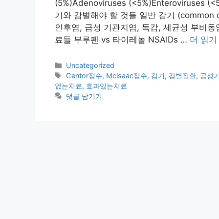
(5%)Adenoviruses (<5%)Enteroviruses 
기와 감별해야 할 것들 일반 감기 (common 
인후염, 급성 기관지염, 독감, 세균성 부비동
료들 부루펜 vs 타이레놀 NSAIDs …
더 읽기
카
Uncategorized
테
태
Centor점수
,
Mclsaac점수
,
감기
,
감별질환
,
급성
고
그
없는치료
,
효과있는치료
리
댓글 남기기