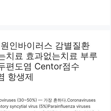
d : 원인바이러스 감별질환
는치료 효과없는치료 부루
편도염 Centor점수
동염 항생제
iruses (30~50%) — 가장 흔하다.Coronaviruses
ory syncytial virus (5%)Parainfluenza viruses